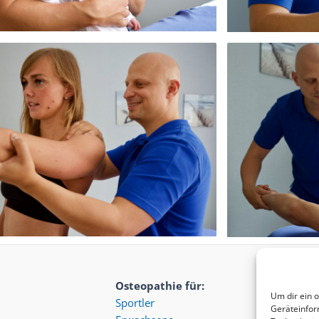
Osteopathie für:
Um dir ein 
Sportler
Geräteinfor