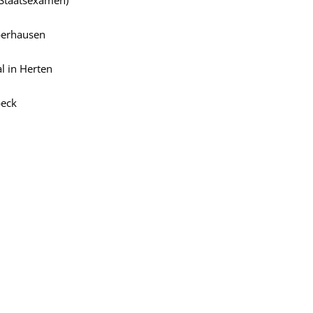
(Staatsexamen)
Oberhausen
al in Herten
beck