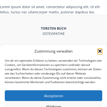
Lorem ipsum dolor sit amet, consectetur adipiscing elit. Ut elit
tellus, luctus nec ullamcorper mattis, pulvinar dapibus leo.
TORSTEN BUCH
OSTEOPATHIE
Zustimmung verwalten
Praxis für Osteopathie Torsten Buch
Um dir ein optimales Erlebnis zu bieten, verwenden wir Technologien wie
Heilpraktiker
Cookies, um Geräteinformationen zu speichern und/oder darauf
Brüggenstraße 13, 45968 Gladbeck
zuzugreifen. Wenn du diesen Technologien zustimmst, können wir Daten
Telefon: 02043 5034020
wie das Surfverhalten oder eindeutige IDs auf dieser Website
E-Mail: info@torsten-buch.de
verarbeiten. Wenn du deine Zustimmung nicht erteilst oder zurückziehst,
können bestimmte Merkmale und Funktionen beeinträchtigt werden.
Osteopathie für:
Sportler
Erwachsene
Akzeptieren
Senioren
Ablehnen