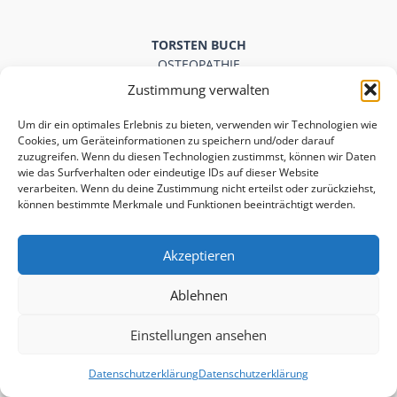
TORSTEN BUCH
OSTEOPATHIE
Zustimmung verwalten
Praxis für Osteopathie Torsten Buch
Heilpraktiker
Um dir ein optimales Erlebnis zu bieten, verwenden wir Technologien wie
Cookies, um Geräteinformationen zu speichern und/oder darauf
Brüggenstraße 13, 45968 Gladbeck
zuzugreifen. Wenn du diesen Technologien zustimmst, können wir Daten
Telefon: 02043 5034020
wie das Surfverhalten oder eindeutige IDs auf dieser Website
E-Mail: info@torsten-buch.de
verarbeiten. Wenn du deine Zustimmung nicht erteilst oder zurückziehst,
können bestimmte Merkmale und Funktionen beeinträchtigt werden.
Osteopathie für:
Sportler
Erwachsene
Akzeptieren
Senioren
Ablehnen
Kontakt
Impressum
Einstellungen ansehen
Datenschutz
Datenschutzerklärung
Datenschutzerklärung